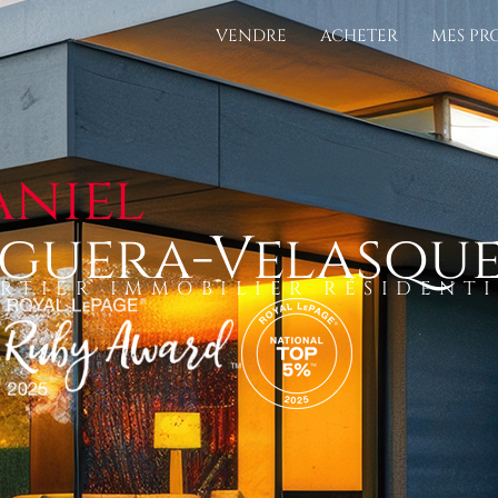
VENDRE
ACHETER
MES PR
aniel
lguera-Velasqu
RTIER IMMOBILIER RÉSIDENT