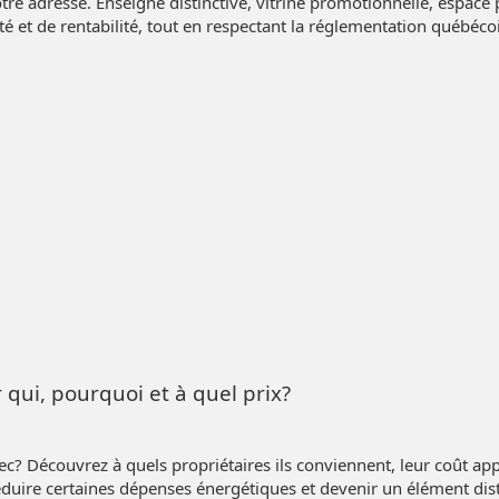
tre adresse. Enseigne distinctive, vitrine promotionnelle, espac
té et de rentabilité, tout en respectant la réglementation québéco
qui, pourquoi et à quel prix?
 Découvrez à quels propriétaires ils conviennent, leur coût approx
t réduire certaines dépenses énergétiques et devenir un élément di