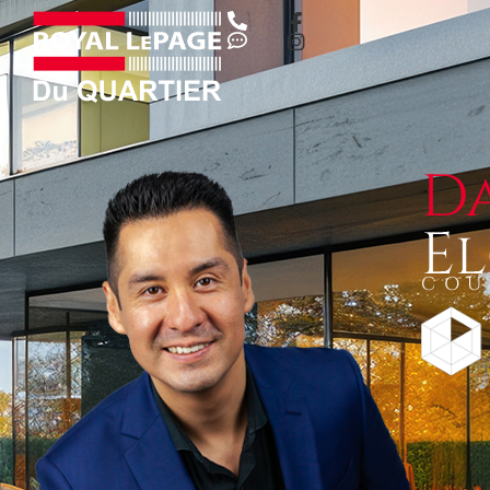
D
E
COU