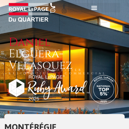
Daniel
Elguera-
Velasquez
COURTIER IMMOBILIER
RÉSIDENTIEL
ET
COMMERCIAL
MONTÉRÉGIE