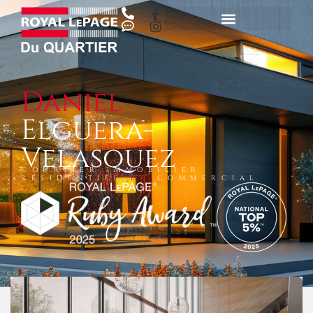
Daniel
Elguera-
Velasquez
COURTIER IMMOBILIER
RÉSIDENTIEL
ET
COMMERCIAL