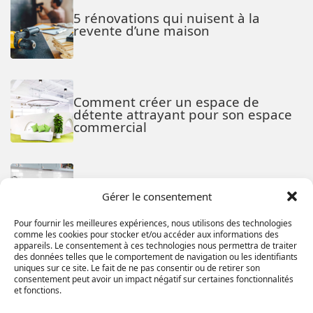
5 rénovations qui nuisent à la
revente d’une maison
Comment créer un espace de
détente attrayant pour son espace
commercial
Les avantages et inconvénients d’un
Gérer le consentement
comptoir de cuisine en bois
Pour fournir les meilleures expériences, nous utilisons des technologies
comme les cookies pour stocker et/ou accéder aux informations des
appareils. Le consentement à ces technologies nous permettra de traiter
des données telles que le comportement de navigation ou les identifiants
La Rénovation Verte : Transformer
uniques sur ce site. Le fait de ne pas consentir ou de retirer son
consentement peut avoir un impact négatif sur certaines fonctionnalités
d’Anciennes Propriétés en Espaces
et fonctions.
Écologiques