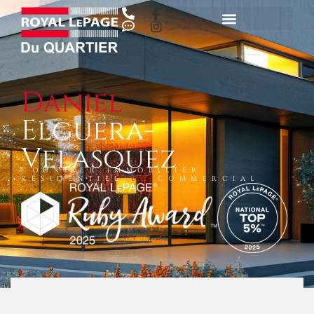
Daniel
Elguera-
Velasquez
COURTIER IMMOBILIER
RÉSIDENTIEL
ET
COMMERCIAL