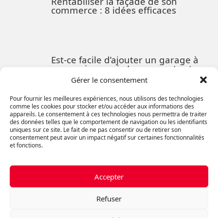
Rentabiliser la façade de son
commerce : 8 idées efficaces
Est-ce facile d’ajouter un garage à
une maison qui n’en a pas et est-ce
coûteux ?
Gérer le consentement
Pour fournir les meilleures expériences, nous utilisons des technologies
comme les cookies pour stocker et/ou accéder aux informations des
appareils. Le consentement à ces technologies nous permettra de traiter
Comment optimiser un espace d’un
des données telles que le comportement de navigation ou les identifiants
entrepôt ou bureau qui est non
uniques sur ce site. Le fait de ne pas consentir ou de retirer son
utilisé
consentement peut avoir un impact négatif sur certaines fonctionnalités
et fonctions.
Comment Maximiser le Retour sur
Accepter
Investissement en Immobilier
Commercial
Refuser