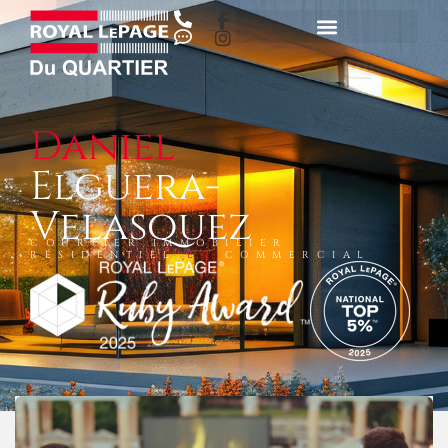
Daniel
Elguera-
Velasquez
COURTIER IMMOBILIER
RÉSIDENTIEL
ET
COMMERCIAL