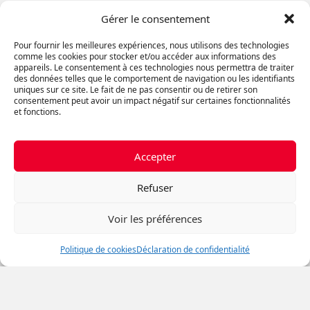
Gérer le consentement
Comment attirer ses employés de
Pour fournir les meilleures expériences, nous utilisons des technologies
bureau à venir exploiter l’espace
comme les cookies pour stocker et/ou accéder aux informations des
qu’on paie
appareils. Le consentement à ces technologies nous permettra de traiter
des données telles que le comportement de navigation ou les identifiants
uniques sur ce site. Le fait de ne pas consentir ou de retirer son
consentement peut avoir un impact négatif sur certaines fonctionnalités
et fonctions.
Les Avantages Cachés des
Emplacements en Périphérie pour
les Entreprises
Accepter
Refuser
Comment bien organiser son
Voir les préférences
déménagement
Politique de cookies
Déclaration de confidentialité
VOUS AVEZ DES QUESTIONS?
Si vous avez des questions, n'hésitez pas à demander!