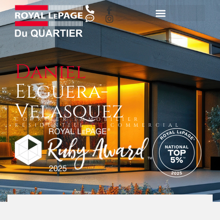
Daniel
Elguera-
Velasquez
COURTIER IMMOBILIER
RÉSIDENTIEL
ET
COMMERCIAL