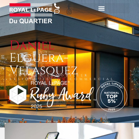
Daniel
Elguera-
Velasquez
COURTIER IMMOBILIER
RÉSIDENTIEL
ET
COMMERCIAL