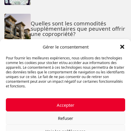
Quelles sont les commodités
supplémentaires que peuvent offrir
une copropriété?
Gérer le consentement
Comment attirer ses employés de
Pour fournir les meilleures expériences, nous utilisons des technologies
bureau à venir exploiter l’espace
comme les cookies pour stocker et/ou accéder aux informations des
appareils. Le consentement à ces technologies nous permettra de traiter
qu’on paie
des données telles que le comportement de navigation ou les identifiants
uniques sur ce site. Le fait de ne pas consentir ou de retirer son
consentement peut avoir un impact négatif sur certaines fonctionnalités
et fonctions.
Transformer d’Anciens Bâtiments
Industriels en Espaces de Bureau
Modernes
Accepter
Refuser
Exploiter le toit de sa bâtisse