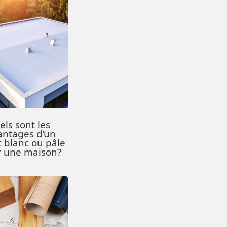
els sont les
antages d’un
t blanc ou pâle
r une maison?