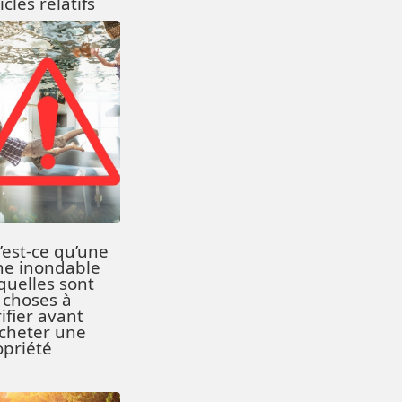
icles relatifs
’est-ce qu’une
ne inondable
quelles sont
 choses à
ifier avant
acheter une
opriété