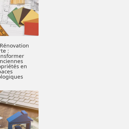
 Rénovation
te :
ansformer
Anciennes
opriétés en
paces
ologiques