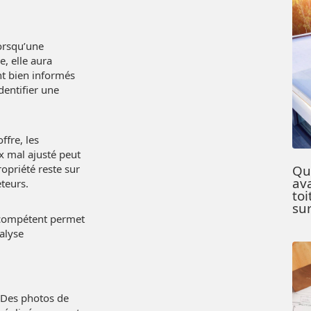
Lorsqu’une
e, elle aura
nt bien informés
entifier une
fre, les
x mal ajusté peut
opriété reste sur
Qu
av
teurs.
toi
su
r compétent permet
nalyse
. Des photos de