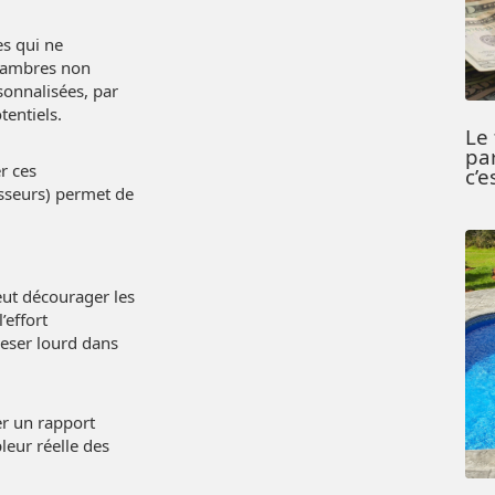
es qui ne
chambres non
sonnalisées, par
tentiels.
Le
pa
er ces
c’e
isseurs) permet de
eut décourager les
’effort
peser lourd dans
er un rapport
leur réelle des