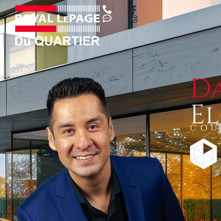
D
E
COU