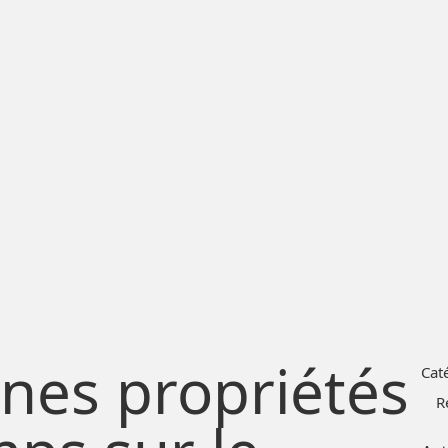
ines propriétés
Cat
R