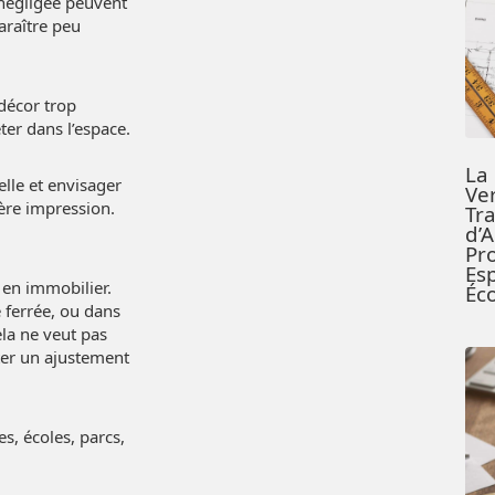
 négligée peuvent
araître peu
décor trop
er dans l’espace.
La
lle et envisager
Ver
ère impression.
Tr
d’
Pr
Es
 en immobilier.
Éc
 ferrée, ou dans
ela ne veut pas
iter un ajustement
es, écoles, parcs,