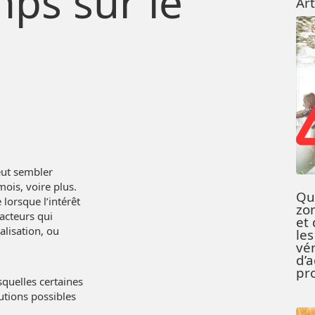
mps sur le
Art
eut sembler
ois, voire plus.
Qu
lorsque l’intérêt
zo
facteurs qui
et 
alisation, ou
les
vér
d’
pr
squelles certaines
utions possibles