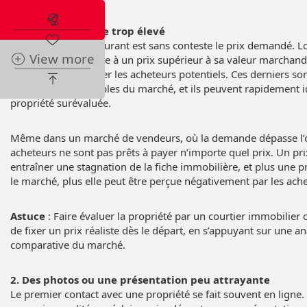
Abonnez-vous à l'alerte immobilière
1. Un prix de vente trop élevé
Le facteur le plus courant est sans conteste le prix demandé. 
View more
propriété est affichée à un prix supérieur à sa valeur marchand
tendance à repousser les acheteurs potentiels. Ces derniers so
grâce aux comparables du marché, et ils peuvent rapidement id
propriété surévaluée.
Même dans un marché de vendeurs, où la demande dépasse l’of
acheteurs ne sont pas prêts à payer n’importe quel prix. Un pri
entraîner une stagnation de la fiche immobilière, et plus une pr
le marché, plus elle peut être perçue négativement par les ache
Astuce
: Faire évaluer la propriété par un courtier immobilie
de fixer un prix réaliste dès le départ, en s’appuyant sur une a
comparative du marché.
2. Des photos ou une présentation peu attrayante
Le premier contact avec une propriété se fait souvent en ligne