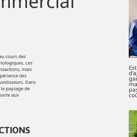
ommercial
au cours des
nologiques. Les
Est
nsactions, mais
d’
xpérience des
ga
nvestisseurs. Dans
ma
 le paysage de
pas
co
porte aux
ACTIONS