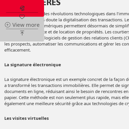
IMMOBILIÈRES
Abonnez-vous à l'alerte immobilière
L’une des plus grandes révolutions technologiques dans l’immo
commercial est sans doute la digitalisation des transactions. L
View more
ligne et les outils numériques permettent désormais de simplifi
le processus de vente et de location de propriétés. Les courtie
peuvent utiliser des logiciels de gestion des relations clients 
les prospects, automatiser les communications et gérer les con
efficacement.
La signature électronique
La signature électronique est un exemple concret de la façon d
a transformé les transactions immobilières. Elle permet de sig
documents en ligne, réduisant ainsi le besoin de rencontres e
papier. Cette méthode est non seulement plus rapide, mais elle
également une meilleure sécurité grâce aux technologies de cr
Les visites virtuelles