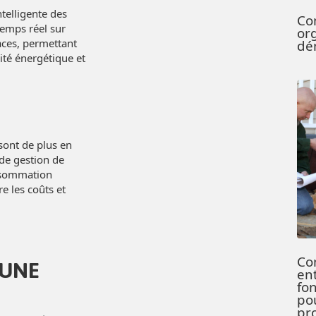
ntelligente des
Co
temps réel sur
or
paces, permettant
dé
cité énergétique et
sont de plus en
de gestion de
onsommation
e les coûts et
Co
 UNE
en
fo
po
pr