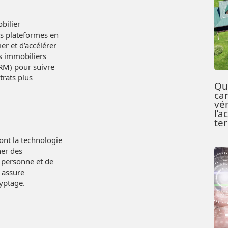
bilier
es plateformes en
er et d’accélérer
rs immobiliers
(CRM) pour suivre
trats plus
Que
car
vér
l’a
te
ont la technologie
ner des
n personne et de
 assure
yptage.