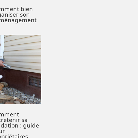
mment bien
ganiser son
ménagement
mment
tretenir sa
ndation : guide
ur
opriétaires