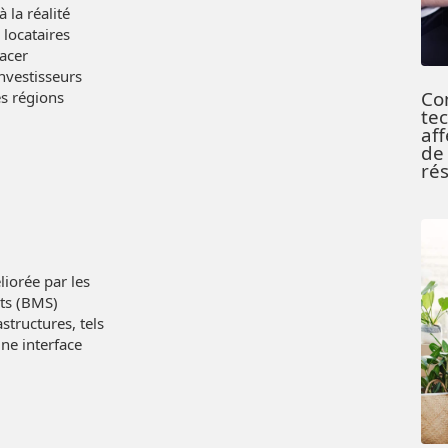
 la réalité
 locataires
lacer
nvestisseurs
Co
es régions
te
af
de 
rés
iorée par les
nts (BMS)
structures, tels
une interface