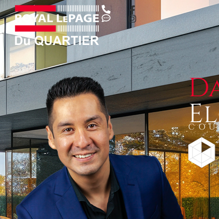
D
E
COU