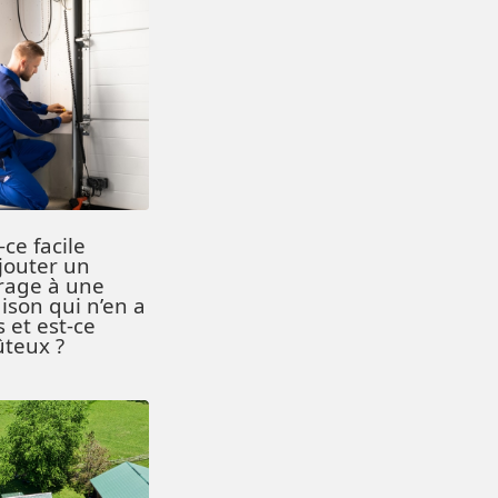
-ce facile
ajouter un
rage à une
ison qui n’en a
 et est-ce
ûteux ?