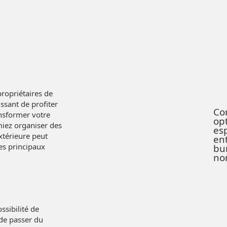
propriétaires de
ssant de profiter
Co
ansformer votre
op
miez organiser des
es
xtérieure peut
en
es principaux
bu
non
ssibilité de
 de passer du