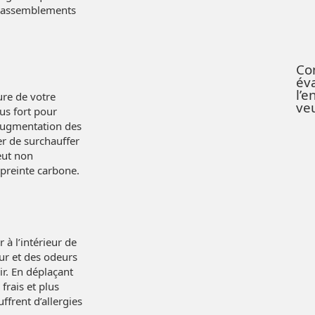
s rassemblements
Co
év
l’e
ure de votre
ve
us fort pour
 augmentation des
er de surchauffer
eut non
preinte carbone.
 à l’intérieur de
ur et des odeurs
ir. En déplaçant
 frais et plus
ffrent d’allergies