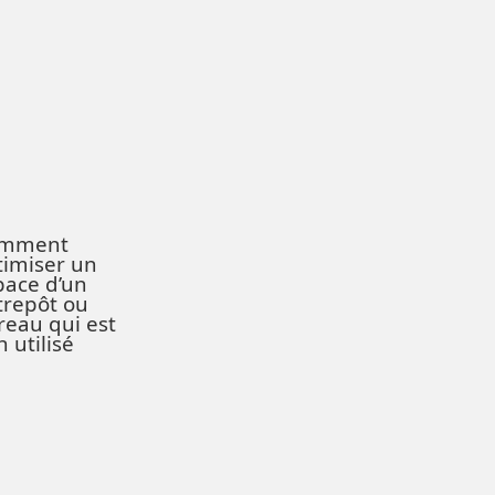
mment
timiser un
pace d’un
trepôt ou
reau qui est
 utilisé