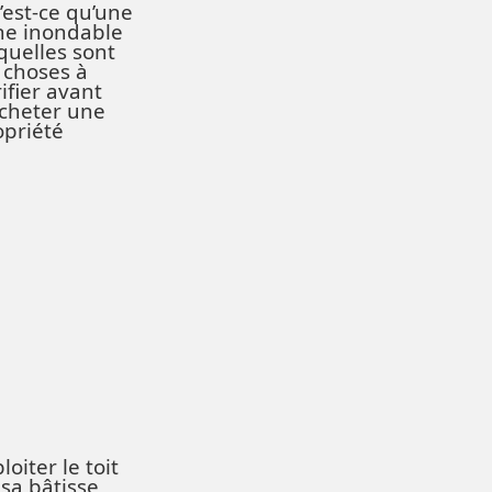
’est-ce qu’une
ne inondable
quelles sont
 choses à
ifier avant
acheter une
opriété
loiter le toit
 sa bâtisse