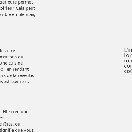
extérieure permet
térieur. Cela peut
mble en plein air,
L’
de votre
l’o
s maisons qui
ma
Une cuisine
con
ilier, rendant
co
ors de la revente.
investissement.
. Elle crée une
est
e fêtes, où
 signifie que vous