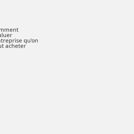
mment
aluer
ntreprise qu’on
ut acheter