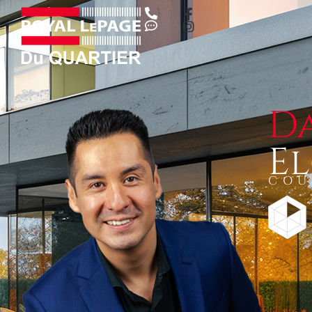
D
E
COU