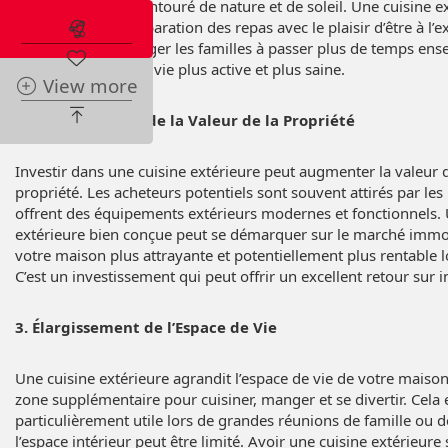
temps à l’air libre, entouré de nature et de soleil. Une cuisine 
Abonnez-vous à l'alerte immobilière
de combiner la préparation des repas avec le plaisir d’être à l’ex
également encourager les familles à passer plus de temps ense
favorisant ainsi une vie plus active et plus saine.
View more
2. Augmentation de la Valeur de la Propriété
Investir dans une cuisine extérieure peut augmenter la valeur 
propriété. Les acheteurs potentiels sont souvent attirés par le
offrent des équipements extérieurs modernes et fonctionnels. 
extérieure bien conçue peut se démarquer sur le marché immob
votre maison plus attrayante et potentiellement plus rentable l
C’est un investissement qui peut offrir un excellent retour sur 
3. Élargissement de l’Espace de Vie
Une cuisine extérieure agrandit l’espace de vie de votre maison
zone supplémentaire pour cuisiner, manger et se divertir. Cela 
particulièrement utile lors de grandes réunions de famille ou d
l’espace intérieur peut être limité. Avoir une cuisine extérieure