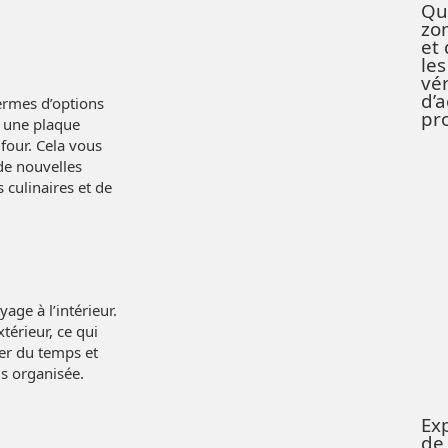
Qu
zo
et 
les
vér
d’
termes d’options
pr
, une plaque
four. Cela vous
de nouvelles
 culinaires et de
age à l’intérieur.
térieur, ce qui
ner du temps et
us organisée.
Exp
de