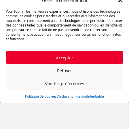
Gérer le consentement
Vendre ou acheter en premier :
Quelle stratégie adopter?
Pour fournir les meilleures expériences, nous utilisons des technologies
comme les cookies pour stocker et/ou accéder aux informations des
appareils. Le consentement à ces technologies nous permettra de traiter
des données telles que le comportement de navigation ou les identifiants
uniques sur ce site. Le fait de ne pas consentir ou de retirer son
consentement peut avoir un impact négatif sur certaines fonctionnalités
Investir dans des Quartiers en
et fonctions.
Pleine Expansion
Accepter
5 éléments à considérer avant
Refuser
d’acheter un condo sur plan￼
Voir les préférences
Politique de cookies
Déclaration de confidentialité
Comment aider son enfant dans
l’achat d’une première propriété