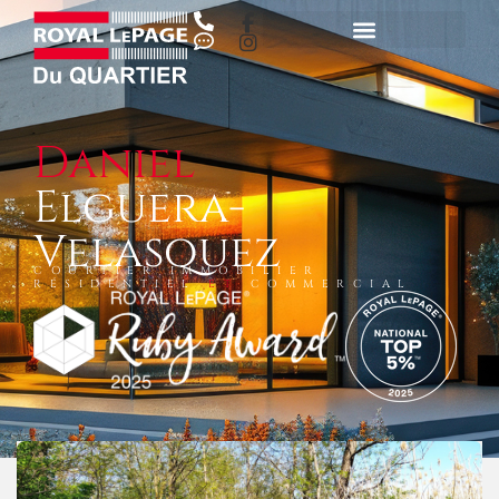
Daniel
Elguera-
Velasquez
COURTIER IMMOBILIER
RÉSIDENTIEL
ET
COMMERCIAL