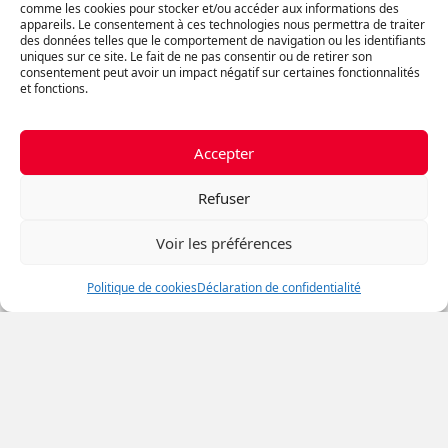
comme les cookies pour stocker et/ou accéder aux informations des
appareils. Le consentement à ces technologies nous permettra de traiter
des données telles que le comportement de navigation ou les identifiants
Les Facteurs Clés à Considérer lors
uniques sur ce site. Le fait de ne pas consentir ou de retirer son
de l’Investissement dans des
consentement peut avoir un impact négatif sur certaines fonctionnalités
Propriétés Multifonctionnelles
et fonctions.
Accepter
L’immobilier commercial au Québec
: comment les attentes des
Refuser
locataires ont changé depuis la
pandémie
Voir les préférences
Politique de cookies
Déclaration de confidentialité
Comment est définit le montant des
taxes scolaires à payer au Québec
Quelles sont les caractéristiques à
vérifier avant l’achat d’un terrain?