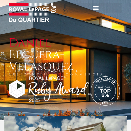
Daniel
Elguera-
Velasquez
COURTIER IMMOBILIER
RÉSIDENTIEL
ET
COMMERCIAL